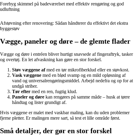
Forebyg skimmel på badeværelset med effektiv rengøring og god
udluftning
Afstøvning efter renovering: Sådan håndterer du effektivt det ekstra
byggestøv
Vægge, paneler og døre – de glemte flader
Vægge og døre i entréen bliver hurtigt snavsede af fingeraftryk, tasker
og overtøj. En let afvaskning kan gøre en stor forskel.
Støv væggene af
med en tør mikrofiberklud eller en støvkost.
Vask væggene
med en blød svamp og en mild opløsning af
vand og universalrengøringsmiddel. Arbejd nedefra og op for at
undgå striber.
Tør efter
med en ren, fugtig klud.
Paneler og døre
kan rengøres på samme måde – husk at tørre
håndtag og lister grundigt af.
Hvis væggene er malet med vaskbar maling, kan du uden problemer
fjerne pletter. Er malingen mere sart, så test et lille område først.
Små detaljer, der gør en stor forskel