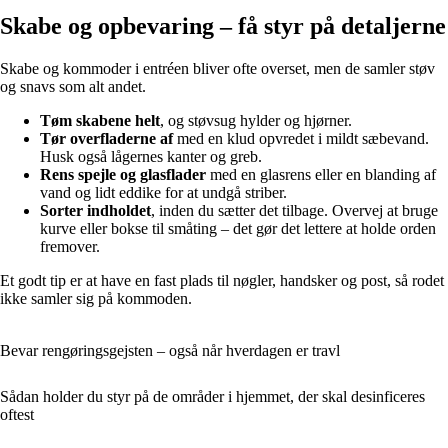
Skabe og opbevaring – få styr på detaljerne
Skabe og kommoder i entréen bliver ofte overset, men de samler støv
og snavs som alt andet.
Tøm skabene helt
, og støvsug hylder og hjørner.
Tør overfladerne af
med en klud opvredet i mildt sæbevand.
Husk også lågernes kanter og greb.
Rens spejle og glasflader
med en glasrens eller en blanding af
vand og lidt eddike for at undgå striber.
Sorter indholdet
, inden du sætter det tilbage. Overvej at bruge
kurve eller bokse til småting – det gør det lettere at holde orden
fremover.
Et godt tip er at have en fast plads til nøgler, handsker og post, så rodet
ikke samler sig på kommoden.
Bevar rengøringsgejsten – også når hverdagen er travl
Sådan holder du styr på de områder i hjemmet, der skal desinficeres
oftest