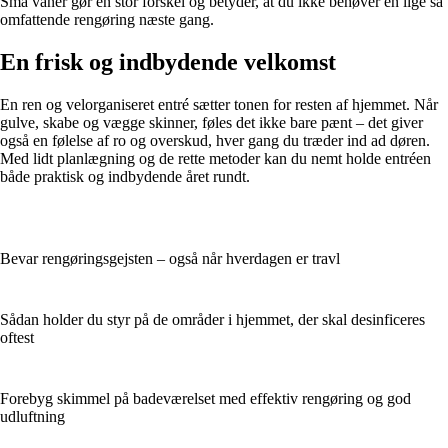
Små vaner gør en stor forskel og betyder, at du ikke behøver en lige så
omfattende rengøring næste gang.
En frisk og indbydende velkomst
En ren og velorganiseret entré sætter tonen for resten af hjemmet. Når
gulve, skabe og vægge skinner, føles det ikke bare pænt – det giver
også en følelse af ro og overskud, hver gang du træder ind ad døren.
Med lidt planlægning og de rette metoder kan du nemt holde entréen
både praktisk og indbydende året rundt.
Bevar rengøringsgejsten – også når hverdagen er travl
Sådan holder du styr på de områder i hjemmet, der skal desinficeres
oftest
Forebyg skimmel på badeværelset med effektiv rengøring og god
udluftning