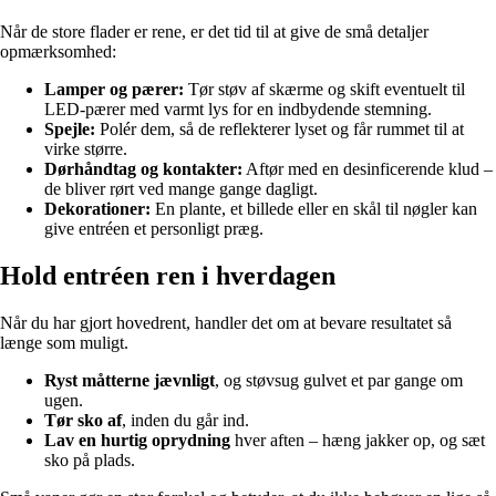
Når de store flader er rene, er det tid til at give de små detaljer
opmærksomhed:
Lamper og pærer:
Tør støv af skærme og skift eventuelt til
LED-pærer med varmt lys for en indbydende stemning.
Spejle:
Polér dem, så de reflekterer lyset og får rummet til at
virke større.
Dørhåndtag og kontakter:
Aftør med en desinficerende klud –
de bliver rørt ved mange gange dagligt.
Dekorationer:
En plante, et billede eller en skål til nøgler kan
give entréen et personligt præg.
Hold entréen ren i hverdagen
Når du har gjort hovedrent, handler det om at bevare resultatet så
længe som muligt.
Ryst måtterne jævnligt
, og støvsug gulvet et par gange om
ugen.
Tør sko af
, inden du går ind.
Lav en hurtig oprydning
hver aften – hæng jakker op, og sæt
sko på plads.