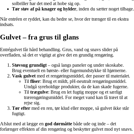
solbriller har det med at hobe sig op.
Tør støv af på knager og hylder
, inden du sætter noget tilbage.
Når entréen er ryddet, kan du bedre se, hvor der trænger til en ekstra
indsats.
Gulvet – fra grus til glans
Entrégulvet får hård behandling. Grus, vand og snavs slider på
overfladen, så det er vigtigt at give det en grundig rengøring.
Støvsug grundigt
– også langs paneler og under skoskabe.
Brug eventuelt en børste- eller fugemundstykke til hjørnerne.
Vask gulvet
med et rengøringsmiddel, der passer til materialet.
Til
fliser
: Brug et mildt, pH-neutralt rengøringsmiddel.
Undgå syreholdige produkter, da de kan skade fugerne.
Til
trægulve
: Brug en let fugtig moppe og et særligt
trærengøringsmiddel. For meget vand kan få træet til at
rejse sig.
Tør efter
med en ren, tør klud eller moppe, så gulvet ikke står
fugtigt.
Afslut med at lægge en
god dørmåtte
både ude og inde – det
forlænger effekten af din rengøring og beskytter gulvet mod nyt snavs.