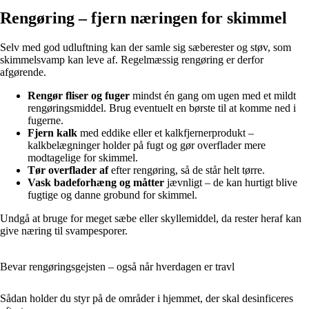
Rengøring – fjern næringen for skimmel
Selv med god udluftning kan der samle sig sæberester og støv, som
skimmelsvamp kan leve af. Regelmæssig rengøring er derfor
afgørende.
Rengør fliser og fuger
mindst én gang om ugen med et mildt
rengøringsmiddel. Brug eventuelt en børste til at komme ned i
fugerne.
Fjern kalk
med eddike eller et kalkfjernerprodukt –
kalkbelægninger holder på fugt og gør overflader mere
modtagelige for skimmel.
Tør overflader af
efter rengøring, så de står helt tørre.
Vask badeforhæng og måtter
jævnligt – de kan hurtigt blive
fugtige og danne grobund for skimmel.
Undgå at bruge for meget sæbe eller skyllemiddel, da rester heraf kan
give næring til svampesporer.
Bevar rengøringsgejsten – også når hverdagen er travl
Sådan holder du styr på de områder i hjemmet, der skal desinficeres