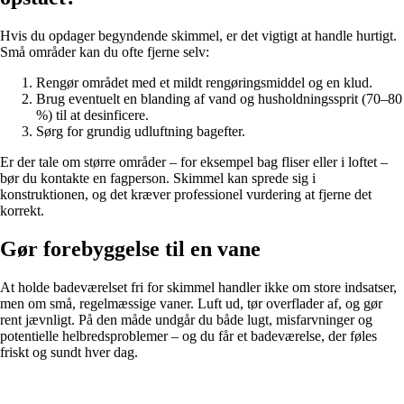
Hvis du opdager begyndende skimmel, er det vigtigt at handle hurtigt.
Små områder kan du ofte fjerne selv:
Rengør området med et mildt rengøringsmiddel og en klud.
Brug eventuelt en blanding af vand og husholdningssprit (70–80
%) til at desinficere.
Sørg for grundig udluftning bagefter.
Er der tale om større områder – for eksempel bag fliser eller i loftet –
bør du kontakte en fagperson. Skimmel kan sprede sig i
konstruktionen, og det kræver professionel vurdering at fjerne det
korrekt.
Gør forebyggelse til en vane
At holde badeværelset fri for skimmel handler ikke om store indsatser,
men om små, regelmæssige vaner. Luft ud, tør overflader af, og gør
rent jævnligt. På den måde undgår du både lugt, misfarvninger og
potentielle helbredsproblemer – og du får et badeværelse, der føles
friskt og sundt hver dag.