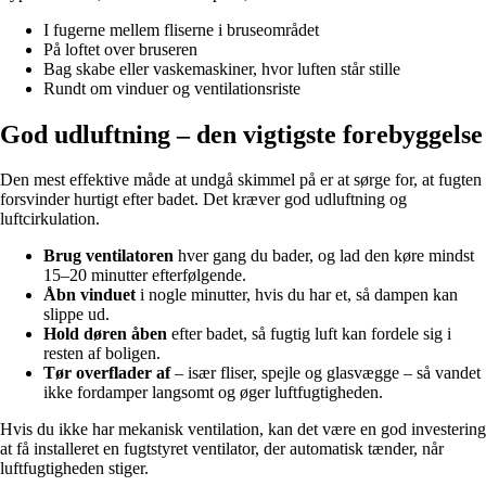
I fugerne mellem fliserne i bruseområdet
På loftet over bruseren
Bag skabe eller vaskemaskiner, hvor luften står stille
Rundt om vinduer og ventilationsriste
God udluftning – den vigtigste forebyggelse
Den mest effektive måde at undgå skimmel på er at sørge for, at fugten
forsvinder hurtigt efter badet. Det kræver god udluftning og
luftcirkulation.
Brug ventilatoren
hver gang du bader, og lad den køre mindst
15–20 minutter efterfølgende.
Åbn vinduet
i nogle minutter, hvis du har et, så dampen kan
slippe ud.
Hold døren åben
efter badet, så fugtig luft kan fordele sig i
resten af boligen.
Tør overflader af
– især fliser, spejle og glasvægge – så vandet
ikke fordamper langsomt og øger luftfugtigheden.
Hvis du ikke har mekanisk ventilation, kan det være en god investering
at få installeret en fugtstyret ventilator, der automatisk tænder, når
luftfugtigheden stiger.