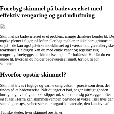
Forebyg skimmel på badeværelset med
effektiv rengøring og god udluftning
Skimmel på badeværelset er et problem, mange danskere kender til. De
mørke pletter i fuger, på lofter eller bag møbler er ikke bare grimme at
se på – de kan også påvirke indeklimaet og i værste fald give allergiske
reaktioner. Heldigvis kan du med enkle vaner og regelmæssig
rengøring forebygge, at skimmelsvampen får fodfæste. Her får du en
guide til, hvordan du holder badeværelset sundt, tørt og fri for
skimmel.
Hvorfor opstår skimmel?
Skimmel trives i fugtige og varme omgivelser – præcis som dem, der
findes på et badeværelse. Når du tager et bad, stiger luftfugtigheden
hurtigt, og hvis fugten ikke slipper ud, sætter den sig på vægge, lofter
og fuger. Herfra kan skimmelsvampen begynde at vokse, især hvis der
samtidig er støv, sæberester eller organisk materiale, den kan leve af.
Typiske steder, hvor skimmel opstår, er: