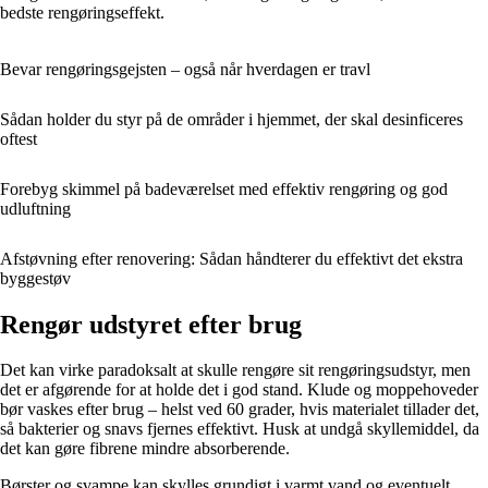
bedste rengøringseffekt.
Bevar rengøringsgejsten – også når hverdagen er travl
Sådan holder du styr på de områder i hjemmet, der skal desinficeres
oftest
Forebyg skimmel på badeværelset med effektiv rengøring og god
udluftning
Afstøvning efter renovering: Sådan håndterer du effektivt det ekstra
byggestøv
Rengør udstyret efter brug
Det kan virke paradoksalt at skulle rengøre sit rengøringsudstyr, men
det er afgørende for at holde det i god stand. Klude og moppehoveder
bør vaskes efter brug – helst ved 60 grader, hvis materialet tillader det,
så bakterier og snavs fjernes effektivt. Husk at undgå skyllemiddel, da
det kan gøre fibrene mindre absorberende.
Børster og svampe kan skylles grundigt i varmt vand og eventuelt