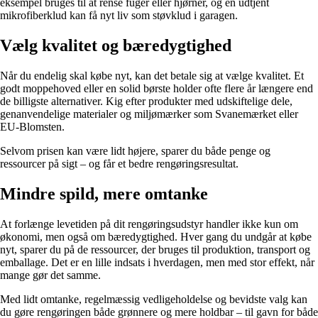
eksempel bruges til at rense fuger eller hjørner, og en udtjent
mikrofiberklud kan få nyt liv som støvklud i garagen.
Vælg kvalitet og bæredygtighed
Når du endelig skal købe nyt, kan det betale sig at vælge kvalitet. Et
godt moppehoved eller en solid børste holder ofte flere år længere end
de billigste alternativer. Kig efter produkter med udskiftelige dele,
genanvendelige materialer og miljømærker som Svanemærket eller
EU-Blomsten.
Selvom prisen kan være lidt højere, sparer du både penge og
ressourcer på sigt – og får et bedre rengøringsresultat.
Mindre spild, mere omtanke
At forlænge levetiden på dit rengøringsudstyr handler ikke kun om
økonomi, men også om bæredygtighed. Hver gang du undgår at købe
nyt, sparer du på de ressourcer, der bruges til produktion, transport og
emballage. Det er en lille indsats i hverdagen, men med stor effekt, når
mange gør det samme.
Med lidt omtanke, regelmæssig vedligeholdelse og bevidste valg kan
du gøre rengøringen både grønnere og mere holdbar – til gavn for både