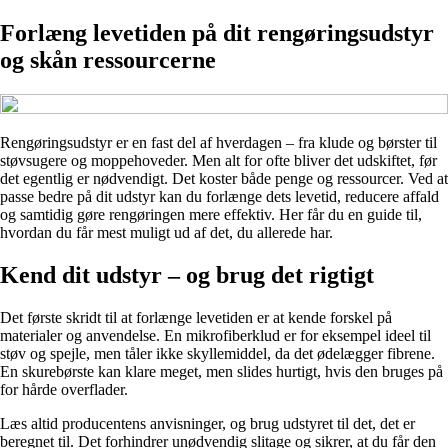
Forlæng levetiden på dit rengøringsudstyr
og skån ressourcerne
Rengøringsudstyr er en fast del af hverdagen – fra klude og børster til
støvsugere og moppehoveder. Men alt for ofte bliver det udskiftet, før
det egentlig er nødvendigt. Det koster både penge og ressourcer. Ved at
passe bedre på dit udstyr kan du forlænge dets levetid, reducere affald
og samtidig gøre rengøringen mere effektiv. Her får du en guide til,
hvordan du får mest muligt ud af det, du allerede har.
Kend dit udstyr – og brug det rigtigt
Det første skridt til at forlænge levetiden er at kende forskel på
materialer og anvendelse. En mikrofiberklud er for eksempel ideel til
støv og spejle, men tåler ikke skyllemiddel, da det ødelægger fibrene.
En skurebørste kan klare meget, men slides hurtigt, hvis den bruges på
for hårde overflader.
Læs altid producentens anvisninger, og brug udstyret til det, det er
beregnet til. Det forhindrer unødvendig slitage og sikrer, at du får den